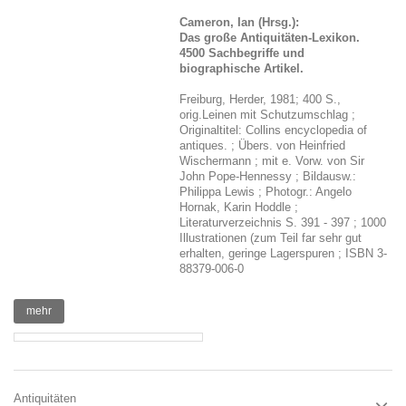
Cameron, Ian (Hrsg.):
Das große Antiquitäten-Lexikon.
4500 Sachbegriffe und
biographische Artikel.
Freiburg, Herder, 1981; 400 S.,
orig.Leinen mit Schutzumschlag ;
Originaltitel: Collins encyclopedia of
antiques. ; Übers. von Heinfried
Wischermann ; mit e. Vorw. von Sir
John Pope-Hennessy ; Bildausw.:
Philippa Lewis ; Photogr.: Angelo
Hornak, Karin Hoddle ;
Literaturverzeichnis S. 391 - 397 ; 1000
Illustrationen (zum Teil far sehr gut
erhalten, geringe Lagerspuren ; ISBN 3-
88379-006-0
mehr
Antiquitäten