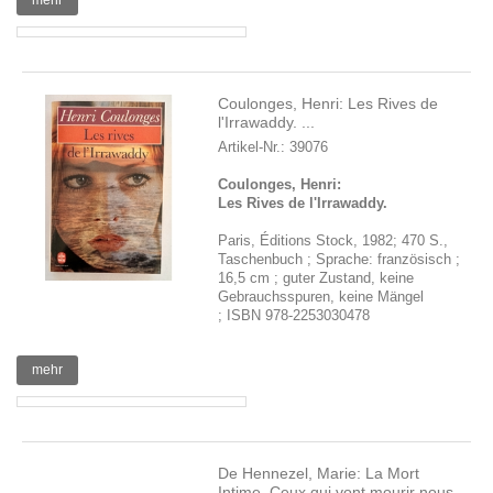
mehr
Coulonges, Henri: Les Rives de
l'Irrawaddy. ...
Artikel-Nr.: 39076
Coulonges, Henri:
Les Rives de l'Irrawaddy.
Paris, Éditions Stock, 1982; 470 S.,
Taschenbuch ; Sprache: französisch ;
16,5 cm ; guter Zustand, keine
Gebrauchsspuren, keine Mängel
; ISBN 978-2253030478
mehr
De Hennezel, Marie: La Mort
Intime. Ceux qui vont mourir nous