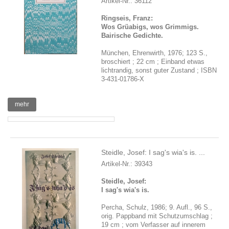
Artikel-Nr.: 36112
Ringseis, Franz:
Wos Grüabigs, wos Grimmigs.
Bairische Gedichte.
München, Ehrenwirth, 1976; 123 S.,
broschiert ; 22 cm ; Einband etwas
lichtrandig, sonst guter Zustand ; ISBN
3-431-01786-X
mehr
Steidle, Josef: I sag's wia's is. ...
Artikel-Nr.: 39343
Steidle, Josef:
I sag's wia's is.
Percha, Schulz, 1986; 9. Aufl., 96 S.,
orig. Pappband mit Schutzumschlag ;
19 cm ; vom Verfasser auf innerem