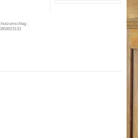
Schutzumschlag ;
 0859023133