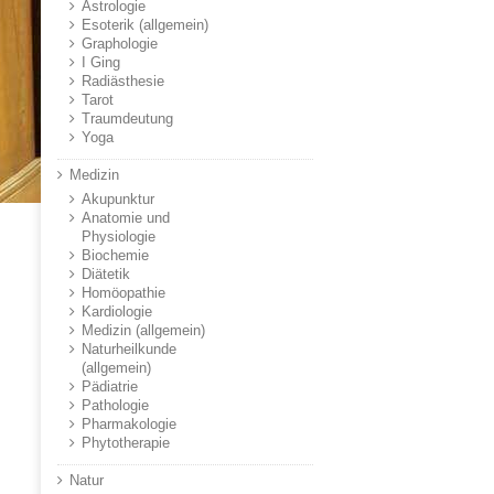
Astrologie
Esoterik (allgemein)
Graphologie
I Ging
Radiästhesie
Tarot
Traumdeutung
Yoga
Medizin
Akupunktur
Anatomie und
Physiologie
Biochemie
Diätetik
Homöopathie
Kardiologie
Medizin (allgemein)
Naturheilkunde
(allgemein)
Pädiatrie
Pathologie
Pharmakologie
Phytotherapie
Natur