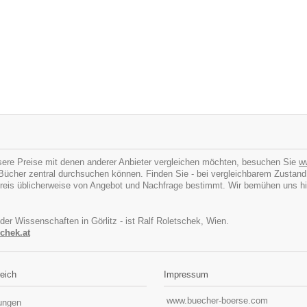
ere Preise mit denen anderer Anbieter vergleichen möchten, besuchen Sie
w
cher zentral durchsuchen können. Finden Sie - bei vergleichbarem Zustand - I
eis üblicherweise von Angebot und Nachfrage bestimmt. Wir bemühen uns hins
 der Wissenschaften in Görlitz - ist Ralf Roletschek, Wien.
chek.at
eich
Impressum
www.buecher-boerse.com
lungen