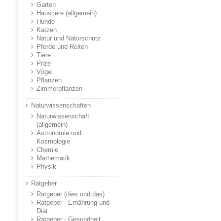
Garten
Haustiere (allgemein)
Hunde
Katzen
Natur und Naturschutz
Pferde und Reiten
Tiere
Pilze
Vögel
Pflanzen
Zimmerpflanzen
Naturwissenschaften
Naturwissenschaft
(allgemein)
Astronomie und
Kosmologie
Chemie
Mathematik
Physik
Ratgeber
Ratgeber (dies und das)
Ratgeber - Ernährung und
Diät
Ratgeber - Gesundheit