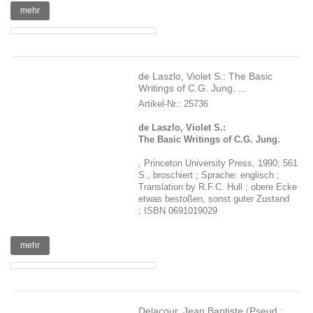
mehr
de Laszlo, Violet S.: The Basic
Writings of C.G. Jung. ...
Artikel-Nr.: 25736
de Laszlo, Violet S.:
The Basic Writings of C.G. Jung.
, Princeton University Press, 1990; 561
S., broschiert ; Sprache: englisch ;
Translation by R.F.C. Hull ; obere Ecke
etwas bestoßen, sonst guter Zustand
; ISBN 0691019029
mehr
Delacour, Jean Baptiste (Pseud.: