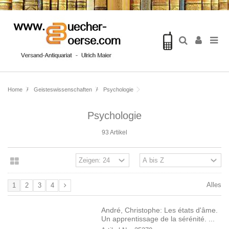
Home
Geisteswissenschaften
Psychologie
Psychologie
93 Artikel
Alles
1
2
3
4
André, Christophe: Les états d'âme.
Un apprentissage de la sérénité. ...