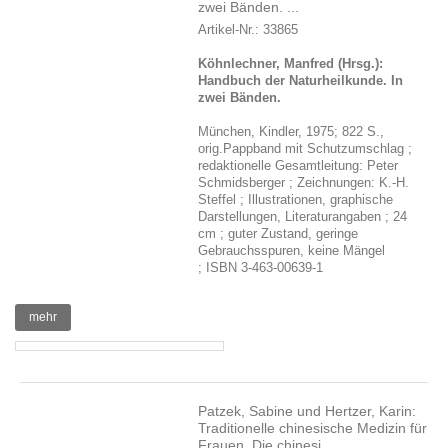
zwei Bänden. ...
Artikel-Nr.: 33865
Köhnlechner, Manfred (Hrsg.):
Handbuch der Naturheilkunde. In
zwei Bänden.
München, Kindler, 1975; 822 S.,
orig.Pappband mit Schutzumschlag ;
redaktionelle Gesamtleitung: Peter
Schmidsberger ; Zeichnungen: K.-H.
Steffel ; Illustrationen, graphische
Darstellungen, Literaturangaben ; 24
cm ; guter Zustand, geringe
Gebrauchsspuren, keine Mängel
; ISBN 3-463-00639-1
mehr
Patzek, Sabine und Hertzer, Karin:
Traditionelle chinesische Medizin für
Frauen. Die chinesi ...