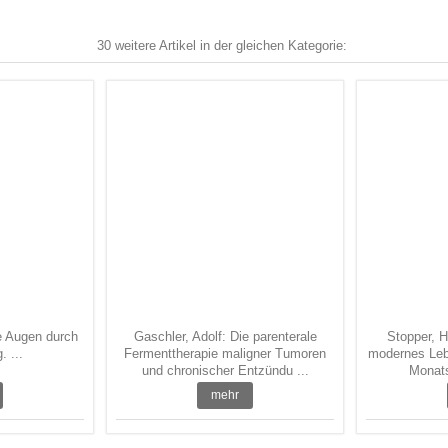
30 weitere Artikel in der gleichen Kategorie:
e Augen durch
Gaschler, Adolf: Die parenterale
Stopper, He
 ...
Fermenttherapie maligner Tumoren
modernes Lebe
und chronischer Entzündu ...
Monatsb
mehr