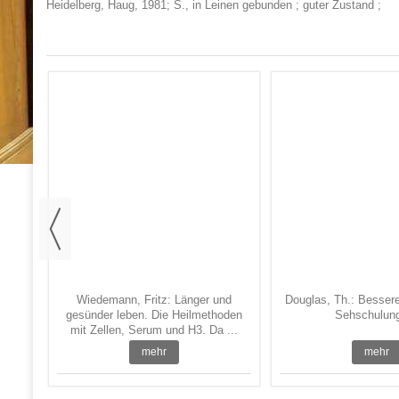
Heidelberg, Haug, 1981; S., in Leinen gebunden ; guter Zustand ;
):
 In
Wiedemann, Fritz: Länger und
Douglas, Th.: Besser
gesünder leben. Die Heilmethoden
Sehschulung.
mit Zellen, Serum und H3. Da ...
mehr
mehr