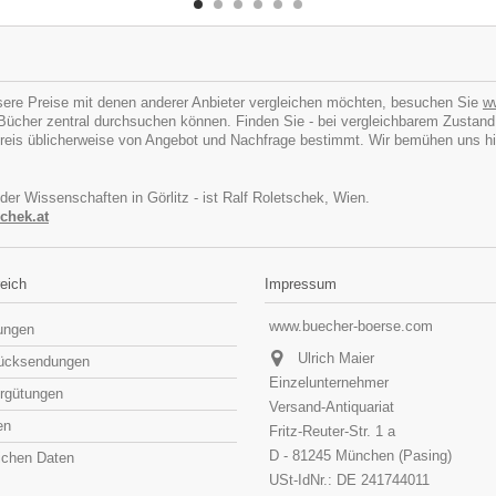
ere Preise mit denen anderer Anbieter vergleichen möchten, besuchen Sie
w
cher zentral durchsuchen können. Finden Sie - bei vergleichbarem Zustand - I
eis üblicherweise von Angebot und Nachfrage bestimmt. Wir bemühen uns hins
 der Wissenschaften in Görlitz - ist Ralf Roletschek, Wien.
chek.at
eich
Impressum
www.buecher-boerse.com
lungen
Ulrich Maier
rücksendungen
Einzelunternehmer
rgütungen
Versand-Antiquariat
en
Fritz-Reuter-Str. 1 a
D - 81245 München (Pasing)
lichen Daten
USt-IdNr.: DE 241744011