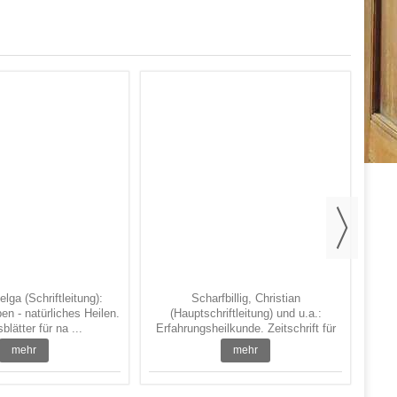
(
Erf
lga (Schriftleitung):
Scharfbillig, Christian
n - natürliches Heilen.
(Hauptschriftleitung) und u.a.:
lätter für na ...
Erfahrungsheilkunde. Zeitschrift für
...
mehr
mehr