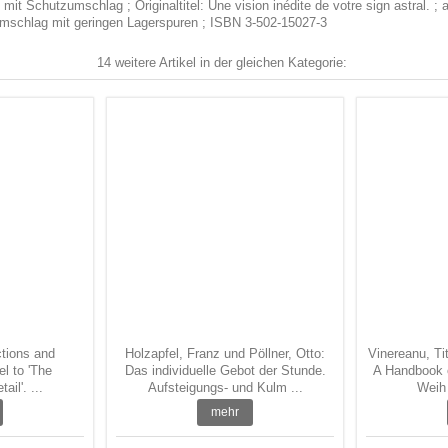
it Schutzumschlag ; Originaltitel: Une vision inédite de votre sign astral. ; 
mschlag mit geringen Lagerspuren ; ISBN 3-502-15027-3
14 weitere Artikel in der gleichen Kategorie:
ctions and
Holzapfel, Franz und Pöllner, Otto:
Vinereanu, Ti
el to 'The
Das individuelle Gebot der Stunde.
A Handbook o
il'. ...
Aufsteigungs- und Kulm ...
Weih 
mehr