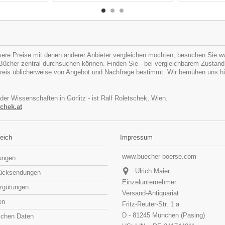
ere Preise mit denen anderer Anbieter vergleichen möchten, besuchen Sie
w
cher zentral durchsuchen können. Finden Sie - bei vergleichbarem Zustand - I
eis üblicherweise von Angebot und Nachfrage bestimmt. Wir bemühen uns hins
 der Wissenschaften in Görlitz - ist Ralf Roletschek, Wien.
chek.at
eich
Impressum
www.buecher-boerse.com
lungen
Ulrich Maier
rücksendungen
Einzelunternehmer
rgütungen
Versand-Antiquariat
en
Fritz-Reuter-Str. 1 a
D - 81245 München (Pasing)
lichen Daten