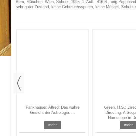
Bern, München, Wien, Scherz, 1995; 1. Aufl., 416 S., orig.Pappband m
sehr guter Zustand, keine Gebrauchsspuren, keine Mängel, Schutzu
pe,
.
n in
Fankhauser, Alfred: Das wahre
Green, H.S.: Dire
Gesicht der Astrologie. ...
Directing. A Sequ
Horoscope in Deta
mehr
mehr