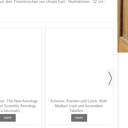
aus dem Französischen von Ursula Gaïl ; Illustrationen ; 22 cm ;
Pin
Astr
tus: The New Astrology.
Kröncke, Karsten und Lotze, Wulf:
f Scientific Astrology.
Medium coeli und Aszendent.
a fascinatin ...
Tabellen. ...
mehr
mehr