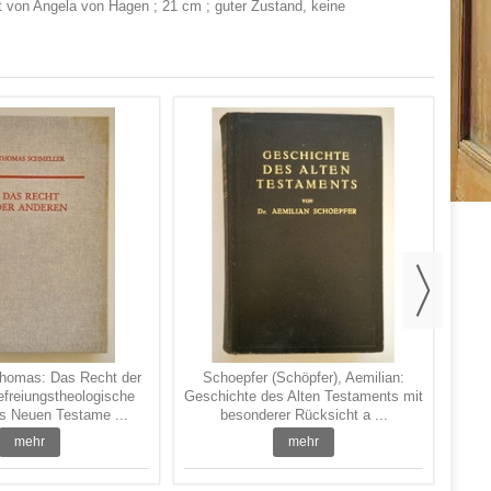
etzt von Angela von Hagen ; 21 cm ; guter Zustand, keine
Baur
na
Thomas: Das Recht der
Schoepfer (Schöpfer), Aemilian:
freiungstheologische
Geschichte des Alten Testaments mit
s Neuen Testame ...
besonderer Rücksicht a ...
mehr
mehr