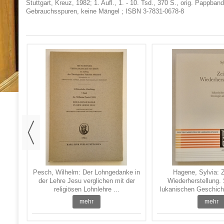
Stuttgart, Kreuz, 1982; 1. Aufl., 1. - 10. Tsd., 370 S., orig. Pappban
Gebrauchsspuren, keine Mängel ; ISBN 3-7831-0678-8
auen
Pesch, Wilhelm: Der Lohngedanke in
Hagene, Sylvia: Z
der Lehre Jesu verglichen mit der
Wiederherstellung. 
religiösen Lohnlehre ...
lukanischen Geschicht
mehr
mehr