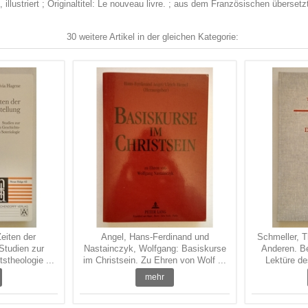
d, illustriert ; Originaltitel: Le nouveau livre. ; aus dem Französischen übers
30 weitere Artikel in der gleichen Kategorie:
eiten der
Angel, Hans-Ferdinand und
Schmeller, 
Studien zur
Nastainczyk, Wolfgang: Basiskurse
Anderen. Be
stheologie ...
im Christsein. Zu Ehren von Wolf ...
Lektüre de
mehr