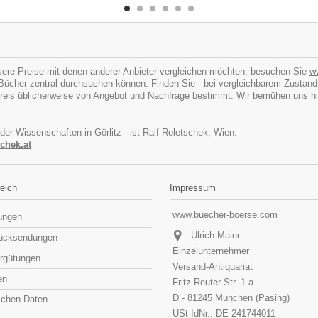
ere Preise mit denen anderer Anbieter vergleichen möchten, besuchen Sie
w
cher zentral durchsuchen können. Finden Sie - bei vergleichbarem Zustand - I
eis üblicherweise von Angebot und Nachfrage bestimmt. Wir bemühen uns hins
 der Wissenschaften in Görlitz - ist Ralf Roletschek, Wien.
chek.at
eich
Impressum
www.buecher-boerse.com
lungen
Ulrich Maier
rücksendungen
Einzelunternehmer
rgütungen
Versand-Antiquariat
en
Fritz-Reuter-Str. 1 a
D - 81245 München (Pasing)
lichen Daten
USt-IdNr.: DE 241744011