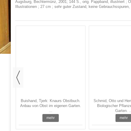
Augsburg, Bechtermünz, 2001; 144 S., orig. Pappband, illustriert ; O
Illustrationen ; 27 cm ; sehr guter Zustand, keine Gebrauchsspuren
Bäume
...
Buishand, Tjerk: Knaurs Obstbuch.
Schmid, Otto und Heng
Anbau von Obst im eigenen Garten.
Biologischer Pflanz
...
Garten. ..
mehr
mehr