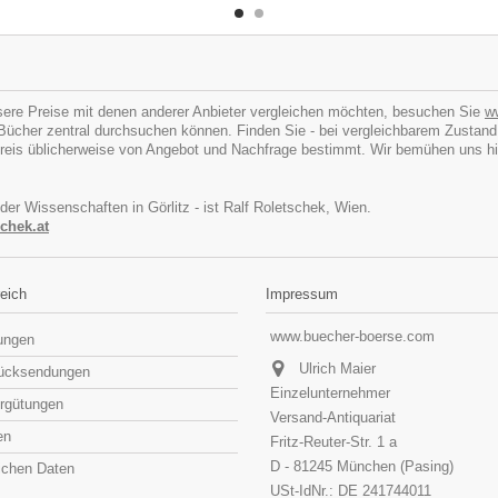
ere Preise mit denen anderer Anbieter vergleichen möchten, besuchen Sie
w
cher zentral durchsuchen können. Finden Sie - bei vergleichbarem Zustand - I
eis üblicherweise von Angebot und Nachfrage bestimmt. Wir bemühen uns hins
 der Wissenschaften in Görlitz - ist Ralf Roletschek, Wien.
chek.at
eich
Impressum
www.buecher-boerse.com
lungen
Ulrich Maier
rücksendungen
Einzelunternehmer
rgütungen
Versand-Antiquariat
en
Fritz-Reuter-Str. 1 a
D - 81245 München (Pasing)
lichen Daten
USt-IdNr.: DE 241744011