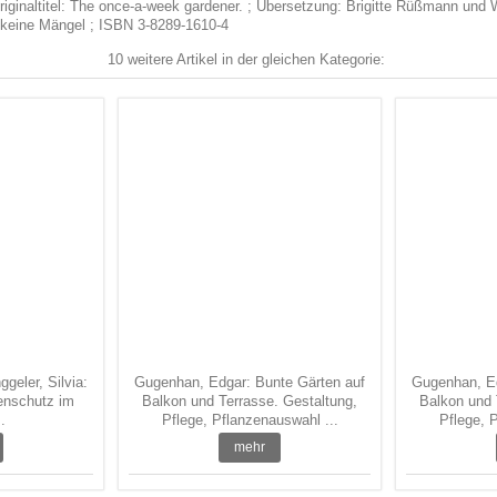
riginaltitel: The once-a-week gardener. ; Übersetzung: Brigitte Rüßmann und W
, keine Mängel ; ISBN 3-8289-1610-4
10 weitere Artikel in der gleichen Kategorie:
geler, Silvia:
Gugenhan, Edgar: Bunte Gärten auf
Gugenhan, Ed
enschutz im
Balkon und Terrasse. Gestaltung,
Balkon und 
.
Pflege, Pflanzenauswahl ...
Pflege, 
mehr