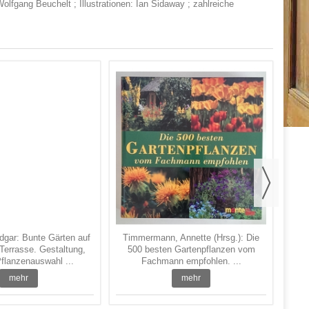
olfgang Beuchelt ; Illustrationen: Ian Sidaway ; zahlreiche
Prit
Bo
u
gar: Bunte Gärten auf
Timmermann, Annette (Hrsg.): Die
Terrasse. Gestaltung,
500 besten Gartenpflanzen vom
Pflanzenauswahl ...
Fachmann empfohlen. ...
mehr
mehr