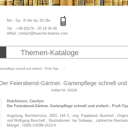
Mo - Sa : 8 Uhr bis 20 Uhr
Tel. : +49 (0)176 - 20 18 36 68
eMail: contact@buecher-boerse.com
Themen-Kataloge
enpflege schnell und einfach - Profi-Tipp ...
Der Feierabend-Gärtner. Gartenpflege schnell und ei
Artikel-Nr.
35038
Hutchinson, Carolyn:
Der Feierabend-Gärtner. Gartenpflege schnell und einfach - Profi-Tipp
Augsburg, Bechtermünz, 2001; 144 S., orig. Pappband, illustriert ; Origi
und Wolfgang Beuchelt ; Illustrationen: Ian Sidaway ; zahlreiche Illustra
Mängel ; ISBN 3-8289-1610-4