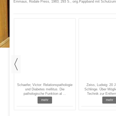
Emmaus, Rodale Press, 1983; 293 S., orig.Pappband mit Schutzums
 Gerd:
...
Schaefer, Victor: Relationspathologie
Zeiss, Ludwig: 20 J
und Diabetes mellitus. Die
Schlinge. Über Mögli
pathologische Funktion al ...
Technik zur Entfern
mehr
mehr