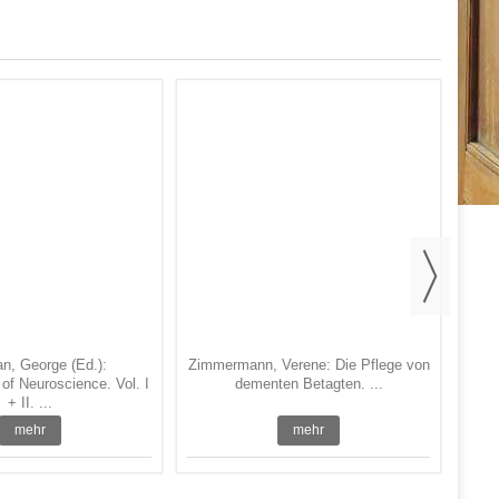
Ges
Der 
n, George (Ed.):
Zimmermann, Verene: Die Pflege von
of Neuroscience. Vol. I
dementen Betagten. ...
+ II. ...
mehr
mehr