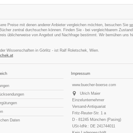
ere Preise mit denen anderer Anbieter vergleichen möchten, besuchen Sie
w
cher zentral durchsuchen können. Finden Sie - bei vergleichbarem Zustand - I
eis üblicherweise von Angebot und Nachfrage bestimmt. Wir bemühen uns hins
 der Wissenschaften in Görlitz - ist Ralf Roletschek, Wien.
chek.at
eich
Impressum
www.buecher-boerse.com
lungen
Ulrich Maier
rücksendungen
Einzelunternehmer
rgütungen
Versand-Antiquariat
en
Fritz-Reuter-Str. 1 a
D - 81245 München (Pasing)
lichen Daten
USt-IdNr.: DE 241744011
Kein Ladengeschäft,