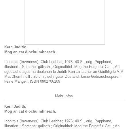
Kerr, Judith:
Mog an cat diochuimhneach.
Inbhirnis (Inverness), Club Leabhar, 1973; 40 S., orig. Pappband,
illustriert ; Sprache: gälisch ; Originaltitel: Mog the Forgetful Cat. ; An
sgeulachd agus na dealbhan le Judith Kerr air a chur an Gàidhlig le A.M.
MacDhomhnuill ; 26 cm ; sehr guter Zustand, keine Gebrauchsspuren,
keine Mängel ; ISBN 0902706209
Mehr Infos
Kerr, Judith:
Mog an cat diochuimhneach.
Inbhirnis (Inverness), Club Leabhar, 1973; 40 S., orig. Pappband,
illustriert ; Sprache: gälisch ; Originaltitel: Mog the Forgetful Cat. ; An