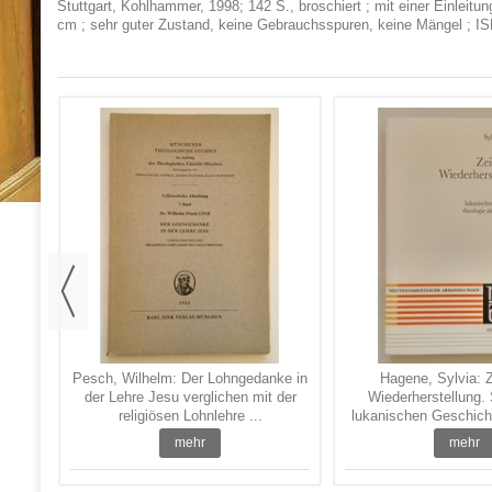
Stuttgart, Kohlhammer, 1998; 142 S., broschiert ; mit einer Einleit
cm ; sehr guter Zustand, keine Gebrauchsspuren, keine Mängel ; I
auen
Pesch, Wilhelm: Der Lohngedanke in
Hagene, Sylvia: Z
der Lehre Jesu verglichen mit der
Wiederherstellung. 
religiösen Lohnlehre ...
lukanischen Geschicht
mehr
mehr