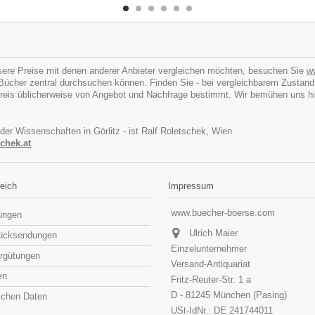
ere Preise mit denen anderer Anbieter vergleichen möchten, besuchen Sie
w
cher zentral durchsuchen können. Finden Sie - bei vergleichbarem Zustand - I
eis üblicherweise von Angebot und Nachfrage bestimmt. Wir bemühen uns hins
 der Wissenschaften in Görlitz - ist Ralf Roletschek, Wien.
chek.at
eich
Impressum
www.buecher-boerse.com
lungen
Ulrich Maier
rücksendungen
Einzelunternehmer
rgütungen
Versand-Antiquariat
en
Fritz-Reuter-Str. 1 a
D - 81245 München (Pasing)
lichen Daten
USt-IdNr.: DE 241744011