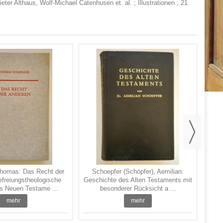
er Althaus, Wolf-Michael Catenhusen et. al. ; Illustrationen ; 21
Baur
na
Thomas: Das Recht der
Schoepfer (Schöpfer), Aemilian:
freiungstheologische
Geschichte des Alten Testaments mit
s Neuen Testame ...
besonderer Rücksicht a ...
mehr
mehr