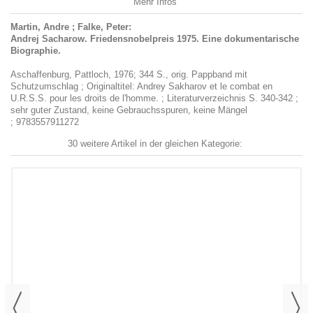
Mehr Infos
Martin, Andre ; Falke, Peter:
Andrej Sacharow. Friedensnobelpreis 1975. Eine dokumentarische
Biographie.
Aschaffenburg, Pattloch, 1976; 344 S., orig. Pappband mit
Schutzumschlag ; Originaltitel: Andrey Sakharov et le combat en
U.R.S.S. pour les droits de l'homme. ; Literaturverzeichnis S. 340-342 ;
sehr guter Zustand, keine Gebrauchsspuren, keine Mängel
; 9783557911272
30 weitere Artikel in der gleichen Kategorie: