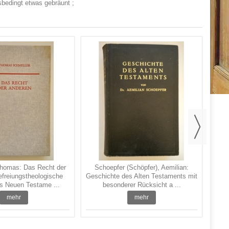
rsbedingt etwas gebräunt ;
Baur
na
Thomas: Das Recht der
Schoepfer (Schöpfer), Aemilian:
freiungstheologische
Geschichte des Alten Testaments mit
s Neuen Testame ...
besonderer Rücksicht a ...
mehr
mehr