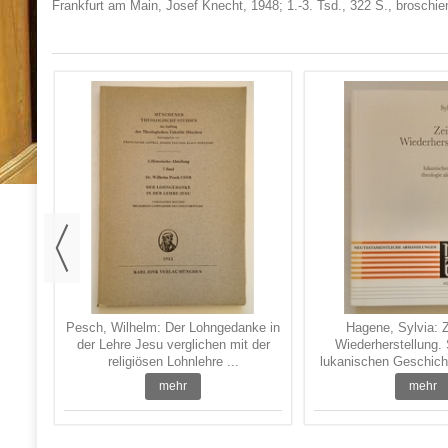
Frankfurt am Main, Josef Knecht, 1948; 1.-3. Tsd., 322 S., broschie
auen
Pesch, Wilhelm: Der Lohngedanke in
Hagene, Sylvia: Z
der Lehre Jesu verglichen mit der
Wiederherstellung. 
religiösen Lohnlehre ...
lukanischen Geschicht
mehr
mehr