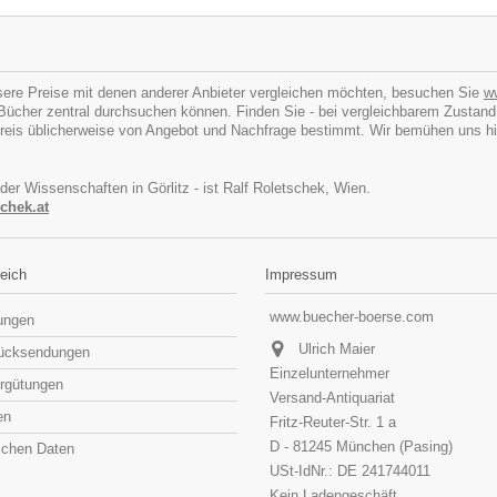
ere Preise mit denen anderer Anbieter vergleichen möchten, besuchen Sie
w
cher zentral durchsuchen können. Finden Sie - bei vergleichbarem Zustand - I
eis üblicherweise von Angebot und Nachfrage bestimmt. Wir bemühen uns hins
 der Wissenschaften in Görlitz - ist Ralf Roletschek, Wien.
chek.at
eich
Impressum
www.buecher-boerse.com
lungen
Ulrich Maier
rücksendungen
Einzelunternehmer
rgütungen
Versand-Antiquariat
en
Fritz-Reuter-Str. 1 a
D - 81245 München (Pasing)
lichen Daten
USt-IdNr.: DE 241744011
Kein Ladengeschäft,