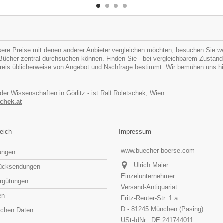
ere Preise mit denen anderer Anbieter vergleichen möchten, besuchen Sie
w
cher zentral durchsuchen können. Finden Sie - bei vergleichbarem Zustand - I
eis üblicherweise von Angebot und Nachfrage bestimmt. Wir bemühen uns hins
 der Wissenschaften in Görlitz - ist Ralf Roletschek, Wien.
chek.at
eich
Impressum
www.buecher-boerse.com
lungen
Ulrich Maier
rücksendungen
Einzelunternehmer
rgütungen
Versand-Antiquariat
en
Fritz-Reuter-Str. 1 a
D - 81245 München (Pasing)
lichen Daten
USt-IdNr.: DE 241744011