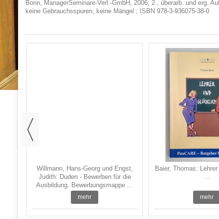
Bonn, ManagerSeminare-Verl.-GmbH, 2006; 2., überarb. und erg. Aufl
keine Gebrauchsspuren, keine Mängel ; ISBN 978-3-936075-38-0
r dem
Hemd
.
Willmann, Hans-Georg und Engst,
Baier, Thomas: Lehrer 
Judith: Duden - Bewerben für die
...
Ausbildung. Bewerbungsmappe ...
mehr
mehr