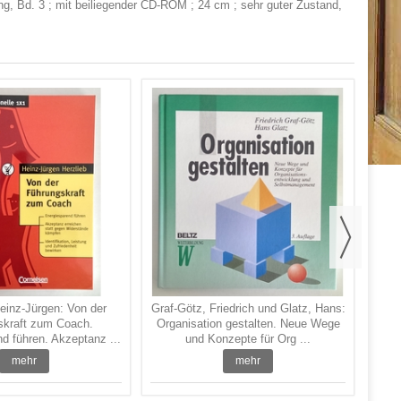
ng, Bd. 3 ; mit beiliegender CD-ROM ; 24 cm ; sehr guter Zustand,
Wie
M
Heinz-Jürgen: Von der
Graf-Götz, Friedrich und Glatz, Hans:
skraft zum Coach.
Organisation gestalten. Neue Wege
d führen. Akzeptanz ...
und Konzepte für Org ...
mehr
mehr