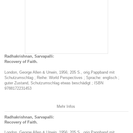
Radhakrishnan, Sarvapalli:
Recovery of Faith.
London, George Allen & Unwin, 1956; 205 S., orig.Pappband mit
Schutzumschlag ; Reihe: World Perspectives ; Sprache: englisch ;
guter Zustand, Schutzumschlag etwas beschädigt ; ISBN
9788172231453
Mehr Infos
Radhakrishnan, Sarvapalli:
Recovery of Faith.
London, George Allen & Unwin, 1956; 205 S., orig.Pappband mit