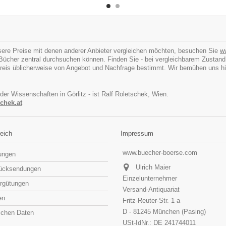
ere Preise mit denen anderer Anbieter vergleichen möchten, besuchen Sie
w
cher zentral durchsuchen können. Finden Sie - bei vergleichbarem Zustand - I
eis üblicherweise von Angebot und Nachfrage bestimmt. Wir bemühen uns hins
 der Wissenschaften in Görlitz - ist Ralf Roletschek, Wien.
chek.at
eich
Impressum
www.buecher-boerse.com
lungen
Ulrich Maier
rücksendungen
Einzelunternehmer
rgütungen
Versand-Antiquariat
en
Fritz-Reuter-Str. 1 a
D - 81245 München (Pasing)
lichen Daten
USt-IdNr.: DE 241744011