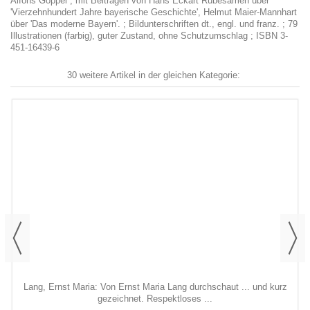
Alfons Goppel ; mit Beiträgen von Hans Eckart Rübesamen über
'Vierzehnhundert Jahre bayerische Geschichte', Helmut Maier-Mannhart
über 'Das moderne Bayern'. ; Bildunterschriften dt., engl. und franz. ; 79
Illustrationen (farbig), guter Zustand, ohne Schutzumschlag ; ISBN 3-
451-16439-6
30 weitere Artikel in der gleichen Kategorie:
Lang, Ernst Maria: Von Ernst Maria Lang durchschaut ... und kurz
gezeichnet. Respektloses ...