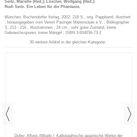
Seitz, Marielle (Red.); Löscher, Wolfgang (Red.):
Rudi Seitz. Ein Leben für die Phantasie.
München, Buchendorfer Verlag, 2002; 218 S., orig. Pappband, illustriert
; herausgegeben vom Verein Pasinger Mariensäule e.V. ; Bibliographie
S. 213 - 216 ; Illustrationen ; 24 cm ; sehr guter Zustand, keine
Gebrauchsspuren, keine Mängel ; ISBN 3-934036-73-2
30 weitere Artikel in der gleichen Kategorie:
Dufey, Alfons (Mitarb.): Kalligraphische japanische Werke der