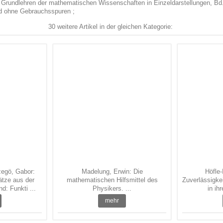
: Die Grundlehren der mathematischen Wissenschaften in Einzeldarstellungen, 
and ohne Gebrauchsspuren ;
30 weitere Artikel in der gleichen Kategorie:
zegö, Gabor:
Madelung, Erwin: Die
Höfle-
ätze aus der
mathematischen Hilfsmittel des
Zuverlässigke
d: Funkti ...
Physikers. ...
in ih
mehr