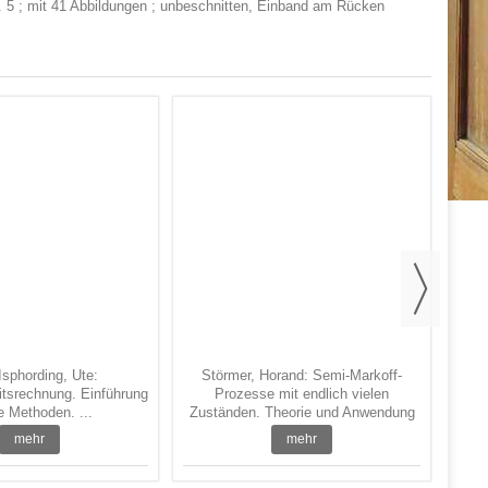
Bd. 5 ; mit 41 Abbildungen ; unbeschnitten, Einband am Rücken
As
Isphording, Ute:
Störmer, Horand: Semi-Markoff-
itsrechnung. Einführung
Prozesse mit endlich vielen
re Methoden. ...
Zuständen. Theorie und Anwendung
...
mehr
mehr