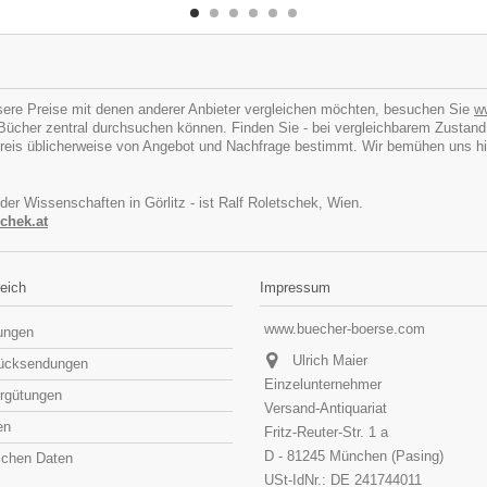
ere Preise mit denen anderer Anbieter vergleichen möchten, besuchen Sie
w
cher zentral durchsuchen können. Finden Sie - bei vergleichbarem Zustand - I
eis üblicherweise von Angebot und Nachfrage bestimmt. Wir bemühen uns hins
 der Wissenschaften in Görlitz - ist Ralf Roletschek, Wien.
chek.at
eich
Impressum
www.buecher-boerse.com
lungen
Ulrich Maier
rücksendungen
Einzelunternehmer
rgütungen
Versand-Antiquariat
en
Fritz-Reuter-Str. 1 a
D - 81245 München (Pasing)
lichen Daten
USt-IdNr.: DE 241744011