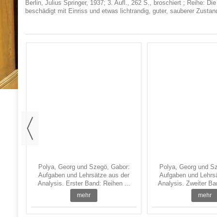
Berlin, Julius Springer, 1937; 3. Aufl., 262 S., broschiert ; Reihe
beschädigt mit Einriss und etwas lichtrandig, guter, sauberer Zust
kte.
 die
.
Polya, Georg und Szegö, Gabor:
Polya, Georg und S
Aufgaben und Lehrsätze aus der
Aufgaben und Lehrs
Analysis. Erster Band: Reihen ...
Analysis. Zweiter Ban
mehr
mehr