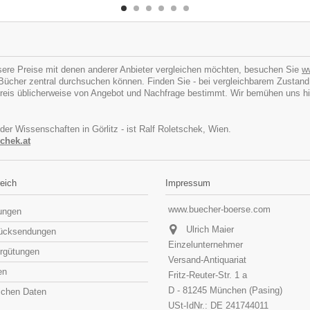
ere Preise mit denen anderer Anbieter vergleichen möchten, besuchen Sie
w
cher zentral durchsuchen können. Finden Sie - bei vergleichbarem Zustand - I
eis üblicherweise von Angebot und Nachfrage bestimmt. Wir bemühen uns hins
 der Wissenschaften in Görlitz - ist Ralf Roletschek, Wien.
chek.at
eich
Impressum
www.buecher-boerse.com
lungen
Ulrich Maier
rücksendungen
Einzelunternehmer
rgütungen
Versand-Antiquariat
en
Fritz-Reuter-Str. 1 a
D - 81245 München (Pasing)
lichen Daten
USt-IdNr.: DE 241744011