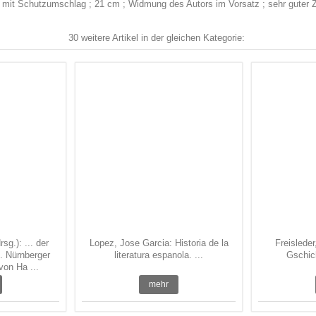
nd mit Schutzumschlag ; 21 cm ; Widmung des Autors im Vorsatz ; sehr guter
30 weitere Artikel in der gleichen Kategorie:
g.): ... der
Lopez, Jose Garcia: Historia de la
Freislede
t. Nürnberger
literatura espanola. ...
Gschich
von Ha ...
mehr