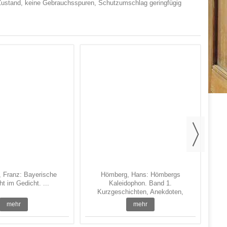
 Zustand, keine Gebrauchsspuren, Schutzumschlag geringfügig
S
Fe
r, Franz: Bayerische
Hömberg, Hans: Hömbergs
t im Gedicht. ...
Kaleidophon. Band 1.
Kurzgeschichten, Anekdoten,
scharfsinnige Bet ...
mehr
mehr