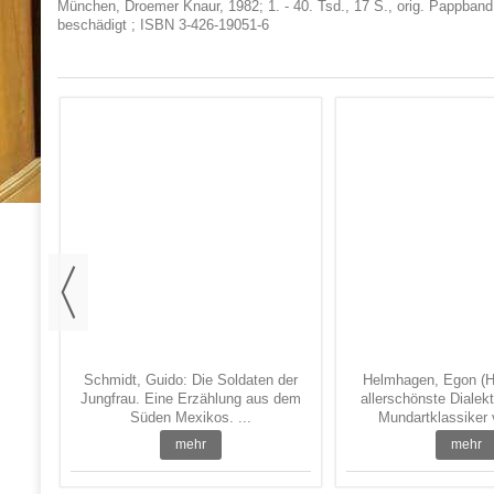
München, Droemer Knaur, 1982; 1. - 40. Tsd., 17 S., orig. Pappba
beschädigt ; ISBN 3-426-19051-6
ch.
Schmidt, Guido: Die Soldaten der
Helmhagen, Egon (Hrs
Jungfrau. Eine Erzählung aus dem
allerschönste Dialek
Süden Mexikos. ...
Mundartklassiker 
mehr
mehr