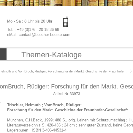
Mo - Sa : 8 Uhr bis 20 Uhr
Tel. : +49 (0)176 - 20 18 36 68
eMail: contact@buecher-boerse.com
Themen-Kataloge
 Helmuth und VomBruch, Rüdiger: Forschung für den Markt. Geschichte der Fraunhofer ...
VomBruch, Rüdiger: Forschung für den Markt. Gesch
Artikel-Nr.
33973
Trischler, Helmuth ; VomBruch, Rüdiger:
Forschung für den Markt. Geschichte der Fraunhofer-Gesellschaft.
München, C.H.Beck, 1999; 480 S., orig. Leinen mit Schutzumschlag ; Illu
Literaturverzeichnis S. 420-435 ; 24 cm ; sehr guter Zustand, keine G
Lagerspuren ; ISBN 3-406-44531-4