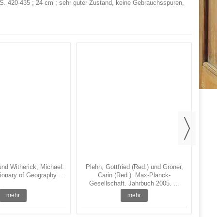
s S. 420-435 ; 24 cm ; sehr guter Zustand, keine Gebrauchsspuren,
D
und Witherick, Michael:
Plehn, Gottfried (Red.) und Gröner,
ionary of Geography. ...
Carin (Red.): Max-Planck-
Gesellschaft. Jahrbuch 2005. ...
mehr
mehr