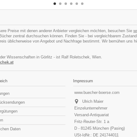
ere Preise mit denen anderer Anbieter vergleichen möchten, besuchen Sie
w
cher zentral durchsuchen können. Finden Sie - bei vergleichbarem Zustand - I
eis üblicherweise von Angebot und Nachfrage bestimmt. Wir bemühen uns hins
 der Wissenschaften in Görlitz - ist Ralf Roletschek, Wien.
chek.at
eich
Impressum
www.buecher-boerse.com
lungen
Ulrich Maier
rücksendungen
Einzelunternehmer
rgütungen
Versand-Antiquariat
en
Fritz-Reuter-Str. 1 a
D - 81245 München (Pasing)
lichen Daten
USt-IdNr.: DE 241744011