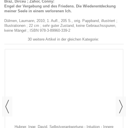
Braz, Dirceu ; Zahor, Conny:
Engel der Vergebung und des Friedens. Die Wiederentdeckung
meiner Seele in einem verlorenen Ich.
Dülmen, Laumann, 2010; 1. Aufl., 205 S., orig. Pappband, illustriert ;
Illustrationen ; 22 cm ; sehr guter Zustand, keine Gebrauchsspuren,
keine Mängel ; ISBN 978-3-89960-339-2
30 weitere Artikel in der gleichen Kategorie:
Hubner, Inge: David. Selbstverantwortung - Intuition - Innere