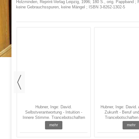
Holzminden, Reprint-Verlag Leipzig, 1996; 180 S., orig. Pappband ; R
keine Gebrauchsspuren, keine Mängel ; ISBN 3-8262-1302-5
n-
Feng
Hubner, Inge: David.
Hubner, Inge: David. 
Selbstverantwortung - Intuition -
Zukunft - Beruf un
Innere Stimme. Trancebotschaften
Trancebotschaften 
au ...
mehr
mehr