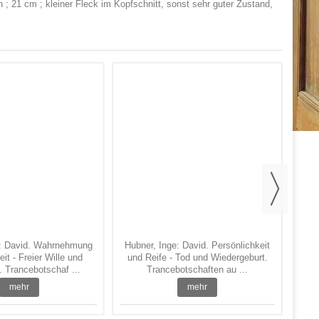
n ; 21 cm ; kleiner Fleck im Kopfschnitt, sonst sehr guter Zustand,
Sin
Ei
e: David. Wahrnehmung
Hubner, Inge: David. Persönlichkeit
it - Freier Wille und
und Reife - Tod und Wiedergeburt.
. Trancebotschaf ...
Trancebotschaften au ...
mehr
mehr