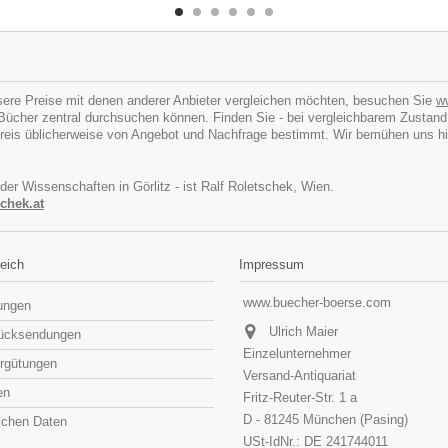
ere Preise mit denen anderer Anbieter vergleichen möchten, besuchen Sie
w
cher zentral durchsuchen können. Finden Sie - bei vergleichbarem Zustand - I
eis üblicherweise von Angebot und Nachfrage bestimmt. Wir bemühen uns hins
 der Wissenschaften in Görlitz - ist Ralf Roletschek, Wien.
chek.at
eich
Impressum
www.buecher-boerse.com
lungen
Ulrich Maier
rücksendungen
Einzelunternehmer
rgütungen
Versand-Antiquariat
en
Fritz-Reuter-Str. 1 a
D - 81245 München (Pasing)
lichen Daten
USt-IdNr.: DE 241744011