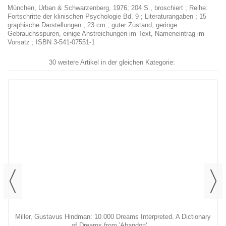
München, Urban & Schwarzenberg, 1976; 204 S., broschiert ; Reihe:
Fortschritte der klinischen Psychologie Bd. 9 ; Literaturangaben ; 15
graphische Darstellungen ; 23 cm ; guter Zustand, geringe
Gebrauchsspuren, einige Anstreichungen im Text, Nameneintrag im
Vorsatz ; ISBN 3-541-07551-1
30 weitere Artikel in der gleichen Kategorie:
Miller, Gustavus Hindman: 10.000 Dreams Interpreted. A Dictionary
of Dreams from 'Abandon' ...