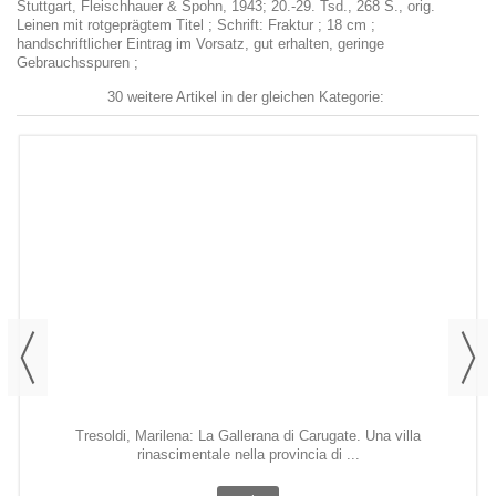
Stuttgart, Fleischhauer & Spohn, 1943; 20.-29. Tsd., 268 S., orig.
Leinen mit rotgeprägtem Titel ; Schrift: Fraktur ; 18 cm ;
handschriftlicher Eintrag im Vorsatz, gut erhalten, geringe
Gebrauchsspuren ;
30 weitere Artikel in der gleichen Kategorie:
Tresoldi, Marilena: La Gallerana di Carugate. Una villa
rinascimentale nella provincia di ...