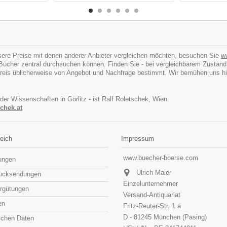
ere Preise mit denen anderer Anbieter vergleichen möchten, besuchen Sie
w
cher zentral durchsuchen können. Finden Sie - bei vergleichbarem Zustand - I
eis üblicherweise von Angebot und Nachfrage bestimmt. Wir bemühen uns hins
 der Wissenschaften in Görlitz - ist Ralf Roletschek, Wien.
chek.at
eich
Impressum
www.buecher-boerse.com
lungen
Ulrich Maier
rücksendungen
Einzelunternehmer
rgütungen
Versand-Antiquariat
en
Fritz-Reuter-Str. 1 a
D - 81245 München (Pasing)
lichen Daten