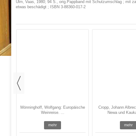
Ulm, Vaas, 1980; 94 S., orig.Pappband mit Schutzumschlag ; mit z
etwas beschädigt ; ISBN 3-88360-017-2
Eine
.
Mönninghoff, Wolfgang: Europäische
Cropp, Johann Albrec
Weinreise. ...
Newa und Kauka
mehr
mehr