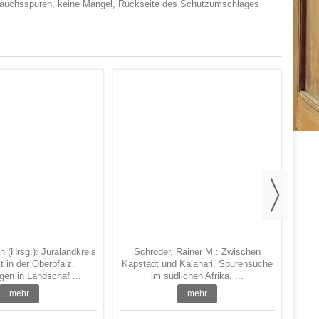
ebrauchsspuren, keine Mängel, Rückseite des Schutzumschlages
S
Dol
h (Hrsg.): Juralandkreis
Schröder, Rainer M.: Zwischen
 in der Oberpfalz.
Kapstadt und Kalahari. Spurensuche
en in Landschaf ...
im südlichen Afrika. ...
mehr
mehr